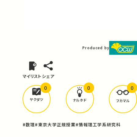
Video
Produced by
マイリスト
シェア
0
0
0
どんな学びが
ありましたか？
ヤクダツ
ナルホド
フカマル
#数理
#東京大学正規授業
#情報理工学系研究科