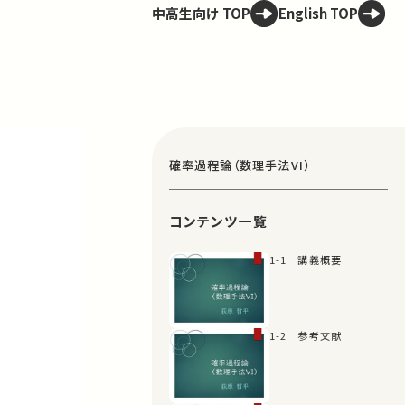
中高生向け TOP
English TOP
確率過程論（数理手法VI）
コンテンツ一覧
1-1 講義概要
1-2 参考文献