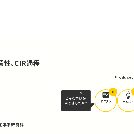
意性、CIR過程
Produced
0
どんな学びが
ヤクダツ
ナルホド
ありましたか？
工学系研究科