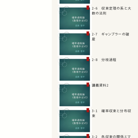
2-6 収束定理の系と大
数の法則
2-7 ギャンブラーの破
産
2-8 分枝過程
講義資料2
3-1 確率収束と分布収
束
3-2 各収束の関係とマ