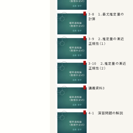
3-8 １．最尤推定量の
計算
3-9 ２．推定量の漸近
正規性（１）
3-10 ２．推定量の漸近
正規性（２）
講義資料3
4-1 演習問題の解説