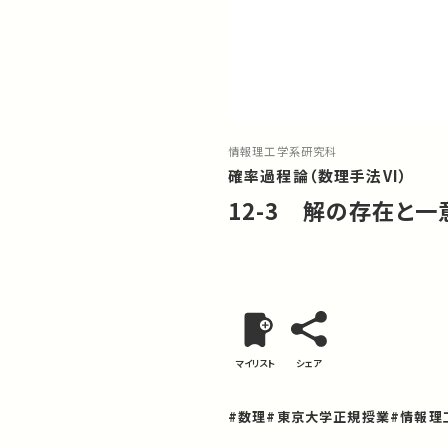
情報理工学系研究科
確率過程論（数理手法VI）
12-3 解の存在と一
マイリスト
シェア
#数理
#東京大学正規授業
#情報理