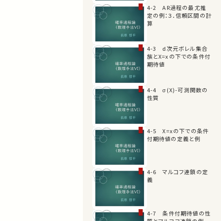
4-2 AR過程の最尤推
定の例：３．信頼区間の計
算
4-3 d次元ボレル集合
族とX=xの下での条件付
期待値
4-4 σ(X)-可測関数の
性質
4-5 X=xの下での条件
付期待値の定義と例
4-6 マルコフ連鎖の定
義
4-7 条件付期待値の性
質とマルコフ連鎖の例