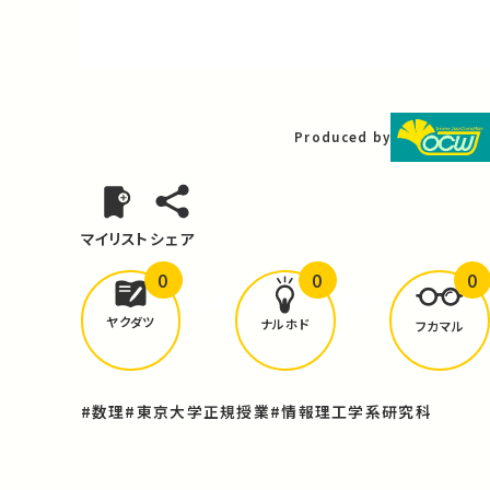
Video
Produced by
マイリスト
シェア
0
0
0
どんな学びが
ありましたか？
ヤクダツ
ナルホド
フカマル
#数理
#東京大学正規授業
#情報理工学系研究科