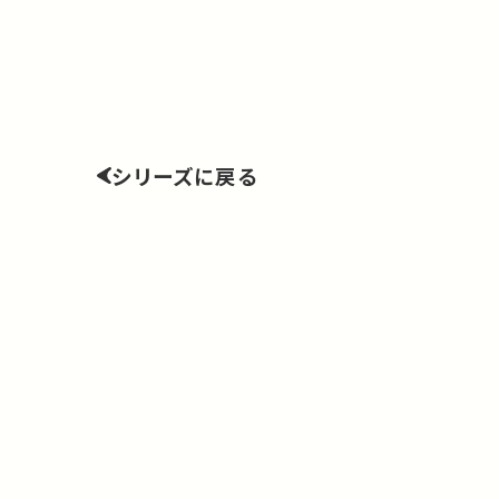
シリーズに戻る