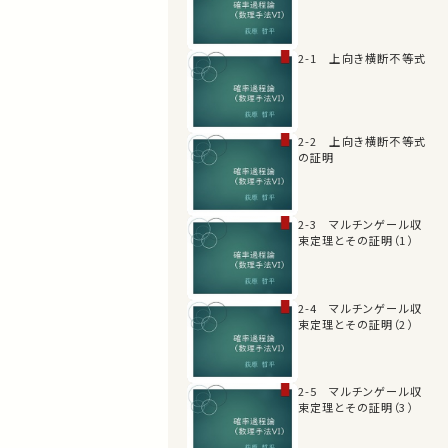
2-1 上向き横断不等式
2-2 上向き横断不等式
の証明
2-3 マルチンゲール収
束定理とその証明（1）
2-4 マルチンゲール収
束定理とその証明（2）
2-5 マルチンゲール収
束定理とその証明（3）