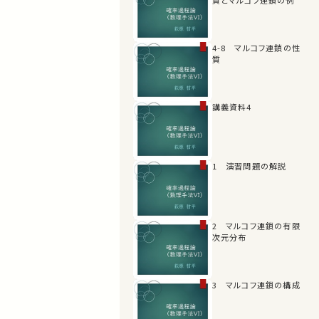
4-8 マルコフ連鎖の性
質
講義資料4
1 演習問題の解説
2 マルコフ連鎖の有限
次元分布
3 マルコフ連鎖の構成