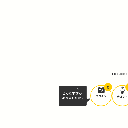
Produced
0
どんな学びが
ヤクダツ
ナルホド
ありましたか？