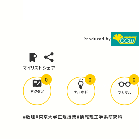
Video
Produced by
マイリスト
シェア
0
0
0
どんな学びが
ありましたか？
ヤクダツ
ナルホド
フカマル
#数理
#東京大学正規授業
#情報理工学系研究科