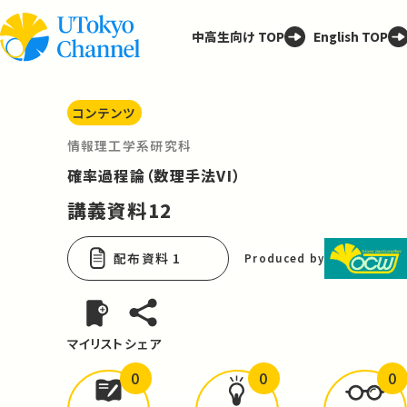
中高生向け TOP
English TOP
コンテンツ
情報理工学系研究科
確率過程論（数理手法VI）
講義資料12
配布資料 1
Produced by
マイリスト
シェア
0
0
0
どんな学びが
ありましたか？