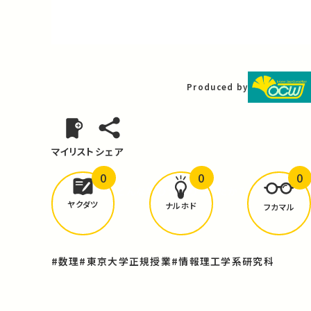
Video
Produced by
マイリスト
シェア
0
0
0
どんな学びが
ありましたか？
ヤクダツ
ナルホド
フカマル
#数理
#東京大学正規授業
#情報理工学系研究科