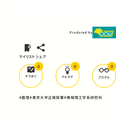
Video
Produced by
マイリスト
シェア
0
0
0
どんな学びが
ありましたか？
ヤクダツ
ナルホド
フカマル
#数理
#東京大学正規授業
#情報理工学系研究科