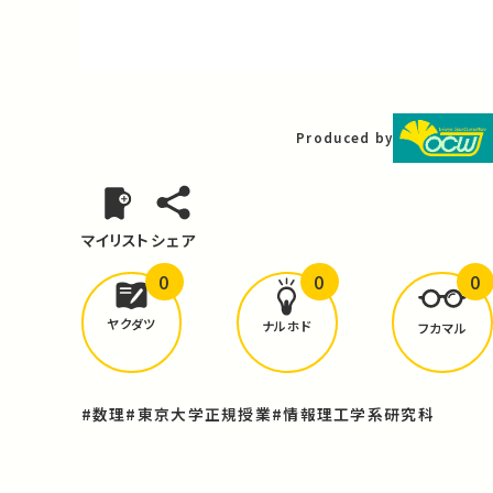
Video
Produced by
マイリスト
シェア
0
0
0
どんな学びが
ありましたか？
ヤクダツ
ナルホド
フカマル
#数理
#東京大学正規授業
#情報理工学系研究科