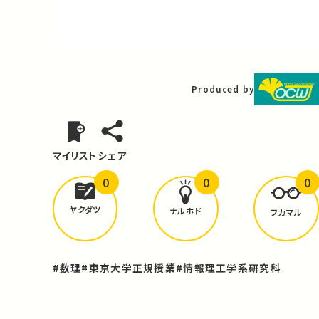
Video
Produced by
マイリスト
シェア
0
0
0
どんな学びが
ありましたか？
ヤクダツ
ナルホド
フカマル
#数理
#東京大学正規授業
#情報理工学系研究科