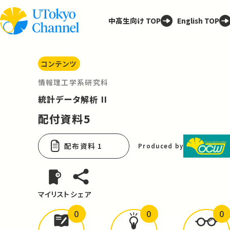
中高生向け TOP
English TOP
コンテンツ
情報理工学系研究科
統計データ解析 II
配付資料5
配布資料 1
Produced by
マイリスト
シェア
0
0
0
どんな学びが
ありましたか？