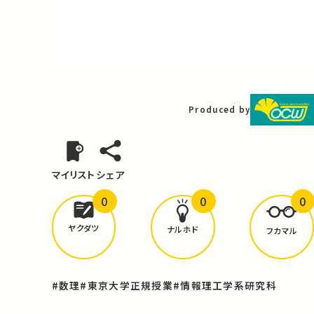
Video
Produced by
マイリスト
シェア
0
0
0
どんな学びが
ありましたか？
ヤクダツ
ナルホド
フカマル
#数理
#東京大学正規授業
#情報理工学系研究科