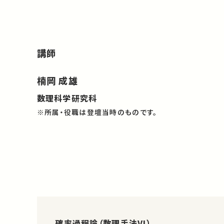
講師
楠岡 成雄
数理科学研究科
※所属・役職は登壇当時のものです。
確率過程論（数理手法VI）