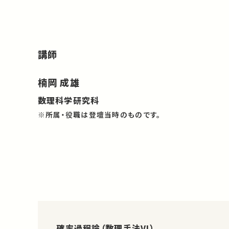
講師
楠岡 成雄
数理科学研究科
※所属・役職は登壇当時のものです。
確率過程論（数理手法VI）