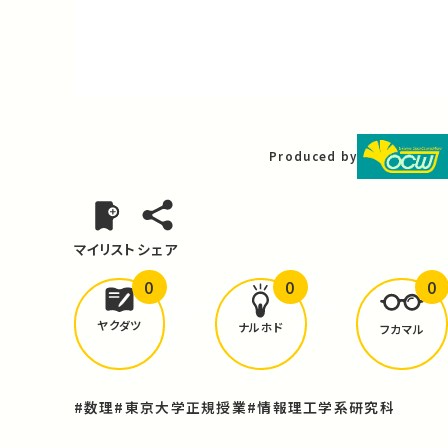
Video
Produced by
マイリスト
シェア
0
0
0
どんな学びが
ありましたか？
ヤクダツ
ナルホド
フカマル
#数理
#東京大学正規授業
#情報理工学系研究科