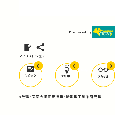
Video
Produced by
マイリスト
シェア
0
0
0
どんな学びが
ありましたか？
ヤクダツ
ナルホド
フカマル
#数理
#東京大学正規授業
#情報理工学系研究科