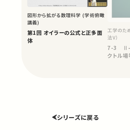
図形から拡がる数理科学 (学術俯瞰
講義)
工学のた
第1回 オイラーの公式と正多面
法V）
体
7-3 Ⅱ
クトル場
シリーズに戻る