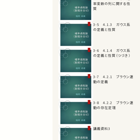
率変数の列に関する性
質
3-5 4.1.3 ガウス系
の定義と性質
3-6 4.1.4 ガウス系
の定義と性質（つづき）
3-7 4.2.1 ブラウン運
動の定義
3-8 4.2.2 ブラウン運
動の存在定理
講義資料3