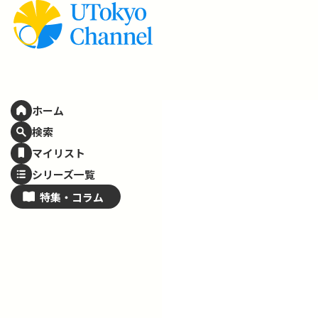
ホーム
検索
マイリスト
シリーズ一覧
特集・
コラム