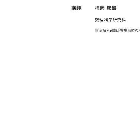
講師
楠岡 成雄
数理科学研究科
※所属・役職は登壇当時の