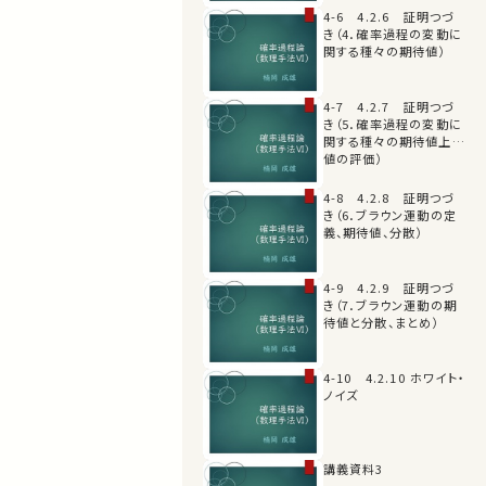
4-6 4.2.6 証明つづ
き（4．確率過程の変動に
関する種々の期待値）
4-7 4.2.7 証明つづ
き（5．確率過程の変動に
関する種々の期待値上限
値の評価）
4-8 4.2.8 証明つづ
き（6．ブラウン運動の定
義、期待値、分散）
4-9 4.2.9 証明つづ
き（7．ブラウン運動の期
待値と分散、まとめ）
4-10 4.2.10 ホワイト・
ノイズ
講義資料3