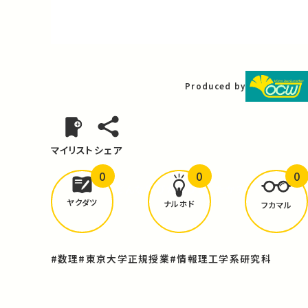
Video
Produced by
マイリスト
シェア
0
0
0
どんな学びが
ありましたか？
ヤクダツ
ナルホド
フカマル
#数理
#東京大学正規授業
#情報理工学系研究科