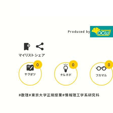
Video
Produced by
マイリスト
シェア
0
0
0
どんな学びが
ありましたか？
ヤクダツ
ナルホド
フカマル
#数理
#東京大学正規授業
#情報理工学系研究科