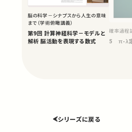
脳の科学－シナプスから人生の意味
まで（学術俯瞰講義）
確率過程論
第9回 計算神経科学－モデルと
5 π-λ
解析 脳活動を表現する数式
シリーズに戻る