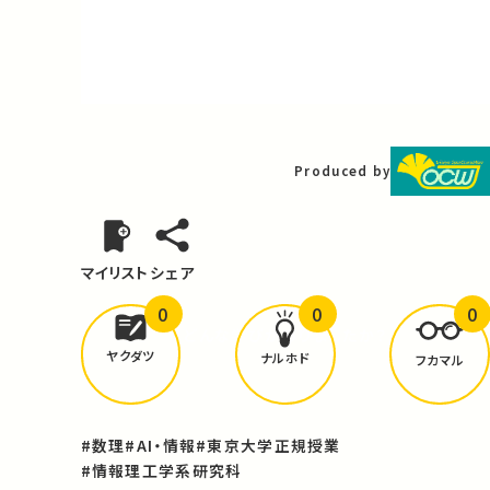
Video
Produced by
マイリスト
シェア
0
0
0
どんな学びが
ありましたか？
ヤクダツ
ナルホド
フカマル
#数理
#AI・情報
#東京大学正規授業
#情報理工学系研究科