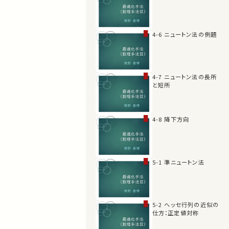
4-6 ニュートン法の例題
4-7 ニュートン法の長所
と短所
4-8 降下方向
5-1 準ニュートン法
5-2 ヘッセ行列の近似の
仕方：正定値対称