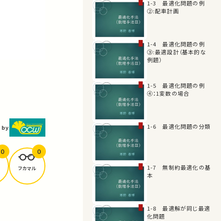
1-3 最適化問題の例
②:配車計画
1-4 最適化問題の例
③:最適設計（基本的な
例題）
1-5 最適化問題の例
④：1変数の場合
1-6 最適化問題の分類
 by
0
0
1-7 無制約最適化の基
フカマル
本
1-8 最適解が同じ最適
化問題