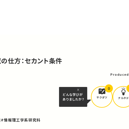
似の仕方：セカント条件
Produced
0
どんな学びが
ヤクダツ
ナルホド
ありましたか？
業
#情報理工学系研究科