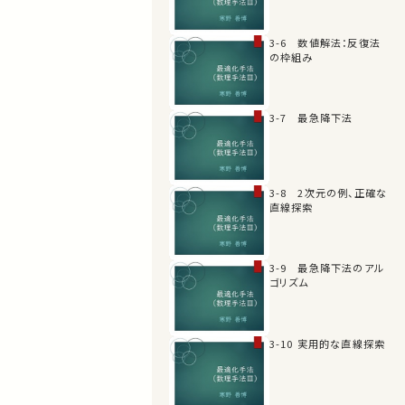
3-6 数値解法：反復法
の枠組み
3-7 最急降下法
3-8 2次元の例、正確な
直線探索
3-9 最急降下法のアル
ゴリズム
3-10 実用的な直線探索