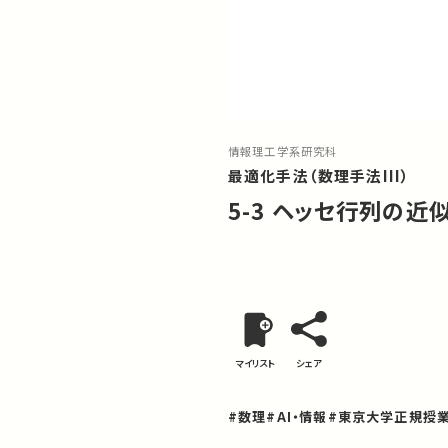
情報理工学系研究科
最適化手法（数理手法III）
5-3 ヘッセ行列の近
マイリスト
シェア
#数理
#AI・情報
#東京大学正規授