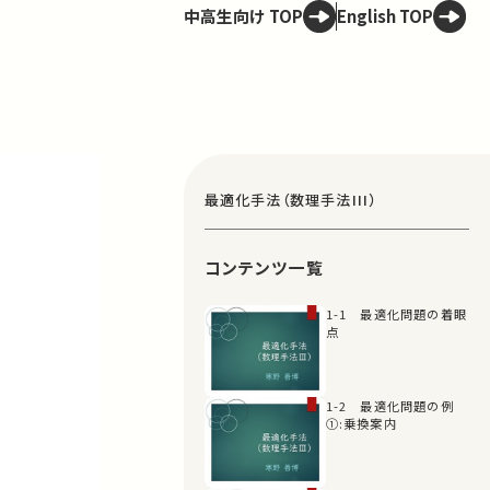
中高生向け TOP
English TOP
最適化手法（数理手法III）
コンテンツ一覧
1-1 最適化問題の着眼
点
1-2 最適化問題の例
①:乗換案内