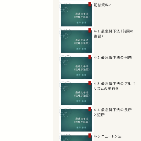
配付資料2
4-1 最急降下法（前回の
復習）
4-2 最急降下法の例題
4-3 最急降下法のアルゴ
リズムの実行例
4-4 最急降下法の長所
と短所
4-5 ニュートン法