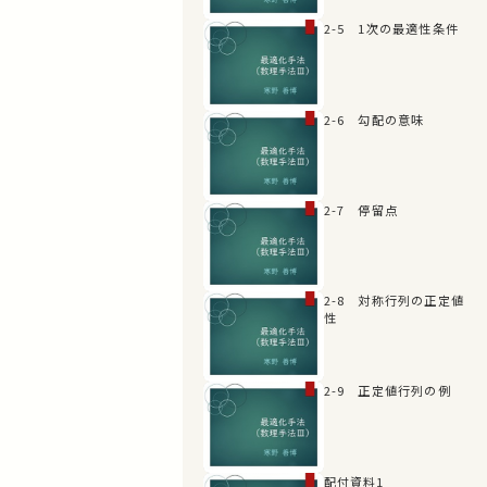
2-5 1次の最適性条件
2-6 勾配の意味
2-7 停留点
2-8 対称行列の正定値
性
2-9 正定値行列の例
配付資料1