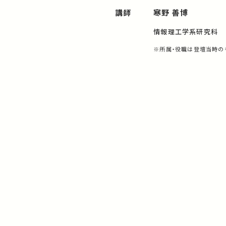
講師
寒野 善博
情報理工学系研究科
※所属・役職は登壇当時の