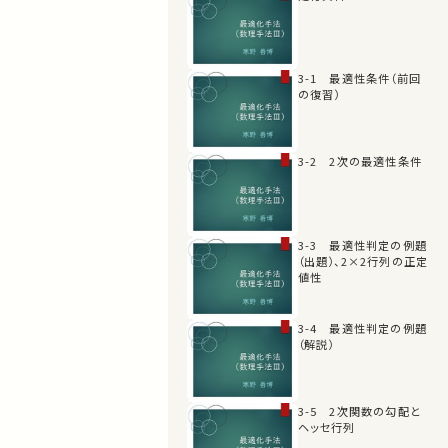
3-1 最適性条件（前回
の復習）
3-2 2次の最適性条件
3-3 最適性判定の例題
（出題）、2×2行列の正定
値性
3-4 最適性判定の例題
（解説）
3-5 2次関数の勾配と
ヘッセ行列