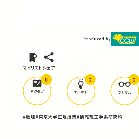
Video
Produced by
マイリスト
シェア
0
0
0
どんな学びが
ありましたか？
ヤクダツ
ナルホド
フカマル
#数理
#東京大学正規授業
#情報理工学系研究科