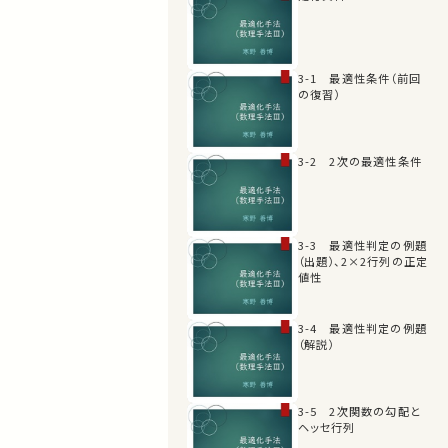
3-1 最適性条件（前回
の復習）
3-2 2次の最適性条件
3-3 最適性判定の例題
（出題）、2×2行列の正定
値性
3-4 最適性判定の例題
（解説）
3-5 2次関数の勾配と
ヘッセ行列