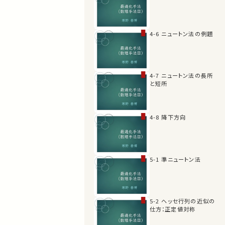
4-6 ニュートン法の例題
4-7 ニュートン法の長所
と短所
4-8 降下方向
5-1 準ニュートン法
5-2 ヘッセ行列の近似の
仕方：正定値対称