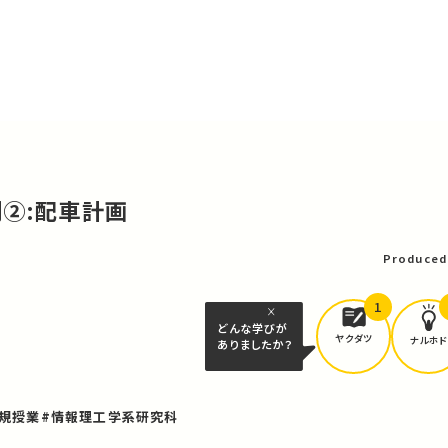
例②:配車計画
Produced
1
どんな学びが
ヤクダツ
ナルホド
ありましたか？
規授業
#情報理工学系研究科