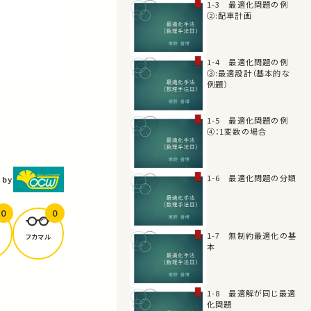
1-3 最適化問題の例
②:配車計画
1-4 最適化問題の例
③:最適設計（基本的な
例題）
1-5 最適化問題の例
④：1変数の場合
1-6 最適化問題の分類
 by
0
0
1-7 無制約最適化の基
フカマル
本
1-8 最適解が同じ最適
化問題