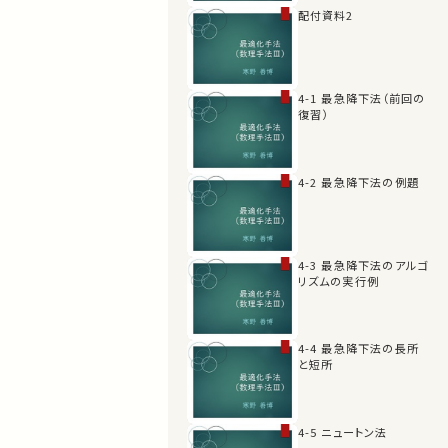
配付資料2
4-1 最急降下法（前回の
復習）
4-2 最急降下法の例題
4-3 最急降下法のアルゴ
リズムの実行例
4-4 最急降下法の長所
と短所
4-5 ニュートン法