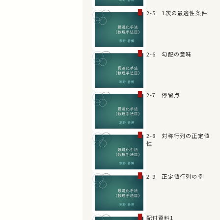
2-5 1次の最適性条件
2-6 勾配の意味
2-7 停留点
2-8 対称行列の正定値
性
2-9 正定値行列の例
配付資料1