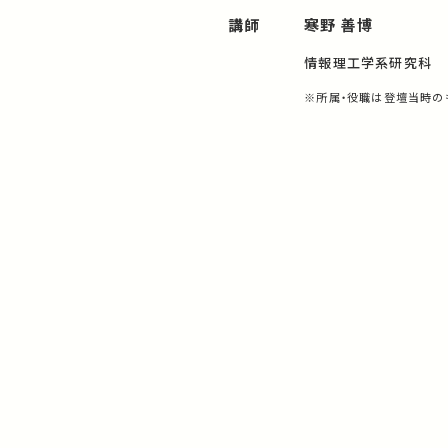
講師
寒野 善博
情報理工学系研究科
※所属・役職は登壇当時の