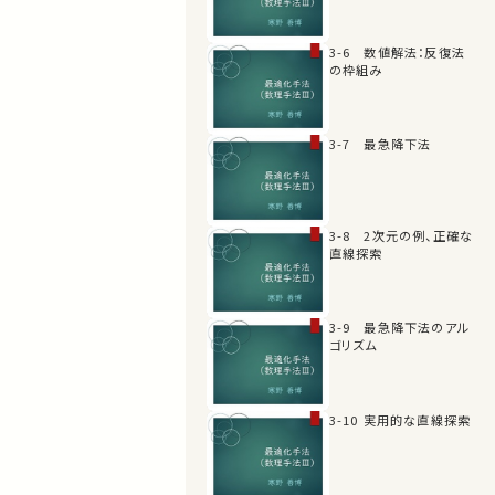
3-6 数値解法：反復法
の枠組み
3-7 最急降下法
3-8 2次元の例、正確な
直線探索
3-9 最急降下法のアル
ゴリズム
3-10 実用的な直線探索