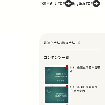
中高生向け TOP
English TOP
最適化手法（数理手法III）
コンテンツ一覧
1-1 最適化問題の着眼
点
1-2 最適化問題の例
①:乗換案内