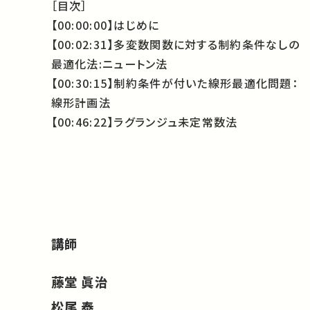
［目次］
【00:00:00】はじめに
【00:02:31】多変数関数に対する制約条件なしの
最適化法:ニュートン法
【00:30:15】制約条件が付いた線形最適化問題：
線形計画法
【00:46:22】ラグランジュ未定常数法
講師
藤堂 眞治
松尾 泰