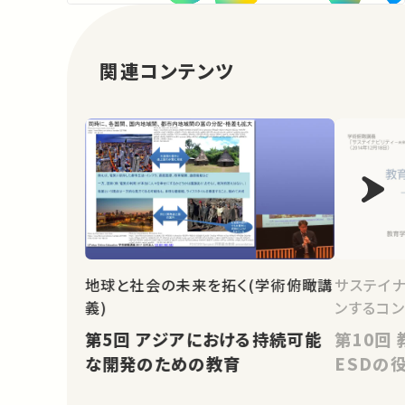
関連コンテンツ
地球と社会の未来を拓く(学術俯瞰講
サステイナ
義)
ンするコン
第5回 アジアにおける持続可能
第10回 教育学の視点から－
な開発のための教育
ESDの