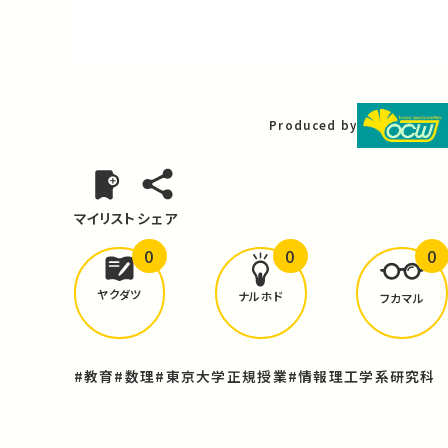
Video
Produced by
マイリスト
シェア
0
0
0
どんな学びが
ありましたか？
ヤクダツ
ナルホド
フカマル
#教育
#数理
#東京大学正規授業
#情報理工学系研究科