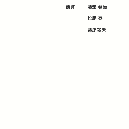
講師
藤堂 眞治
松尾 泰
藤原毅夫