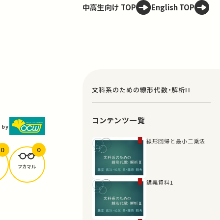
中高生向け TOP
English TOP
文科系のための線形代数・解析II
コンテンツ一覧
 by
線形回帰と最小二乗法
0
0
フカマル
講義資料1