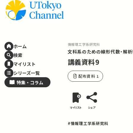
情報理工学系研究科
ホーム
文科系のための線形代数・解析I
検索
講義資料9
マイリスト
シリーズ一覧
配布資料 1
特集・
コラム
マイリスト
シェア
#情報理工学系研究科