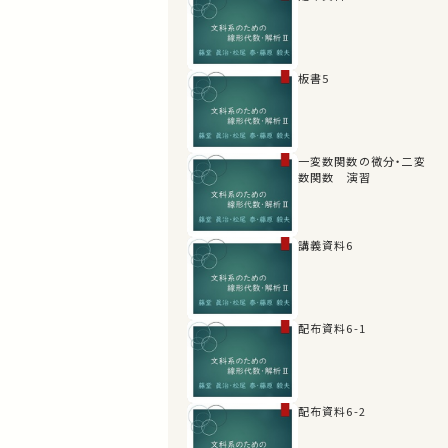
板書5
一変数関数の微分・二変
数関数 演習
講義資料6
配布資料6-1
配布資料6-2