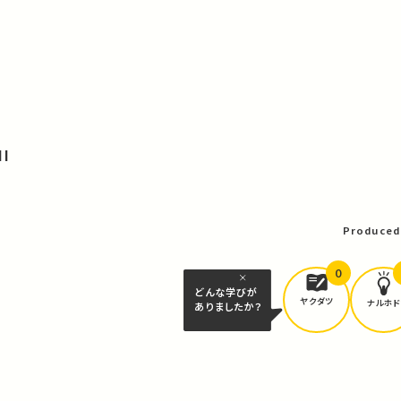
I
Produced
0
どんな学びが
ヤクダツ
ナルホド
ありましたか？