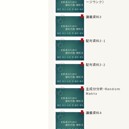
ージランク）
講義資料3
配布資料3-1
配布資料3-2
主成分分析・Random
Matrix
講義資料4