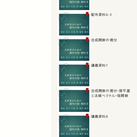
配布資料6-3
合成関数の微分
講義資料7
合成関数の微分・接平面
と法線ベクトル・陰関数
講義資料8