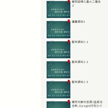
線形回帰と最小二乗法
２
講義資料2
配布資料2-1
配布資料2-2
配布資料2-3
線形代数の応用（主成分
分析、Google行列とペ