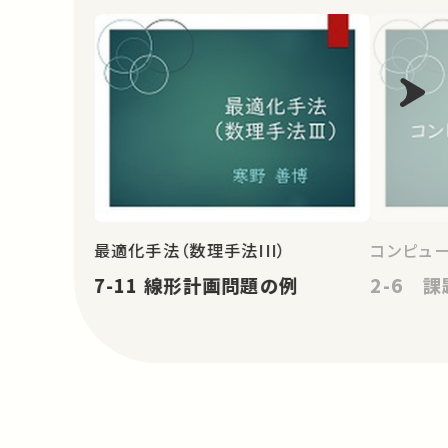
最適化手法（数理手法III）
コンピュ
7-11 線形計画問題の例
2-6 課