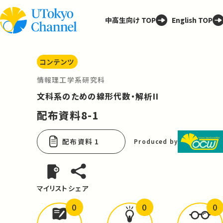
中高生向け TOP
English TOP
コンテンツ
情報理工学系研究科
文科系のための線形代数・解析II
配布資料8-1
配布資料 1
Produced by
マイリスト
シェア
0
0
0
どんな学びが
ありましたか？