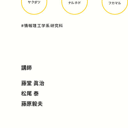
ヤクダツ
ナルホド
フカマル
#情報理工学系研究科
講師
藤堂 眞治
松尾 泰
藤原毅夫