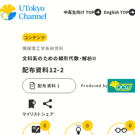
中高生向け TOP
English TOP
コンテンツ
情報理工学系研究科
文科系のための線形代数・解析II
配布資料12-2
配布資料 1
Produced by
マイリスト
シェア
0
0
0
どんな学びが
ありましたか？