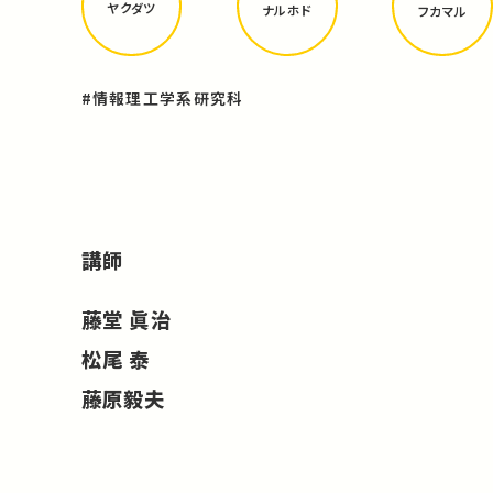
ヤクダツ
ナルホド
フカマル
#情報理工学系研究科
講師
藤堂 眞治
松尾 泰
藤原毅夫