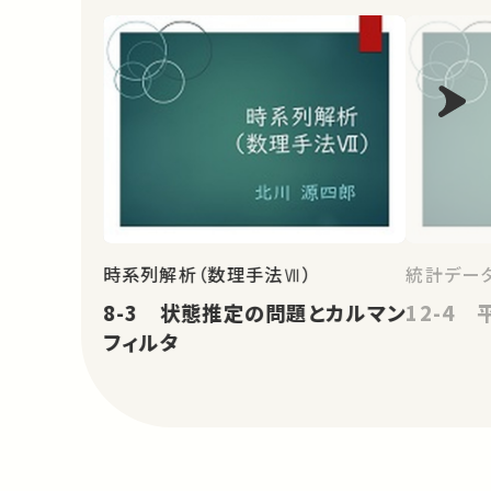
時系列解析（数理手法Ⅶ）
統計データ
8-3 状態推定の問題とカルマン
12-4 
フィルタ