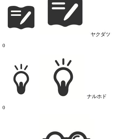
ヤクダツ
0
ナルホド
0