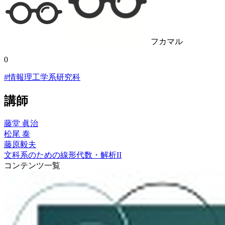
フカマル
0
#情報理工学系研究科
講師
藤堂 眞治
松尾 泰
藤原毅夫
文科系のための線形代数・解析II
コンテンツ一覧