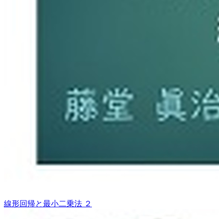
線形回帰と最小二乗法 ２