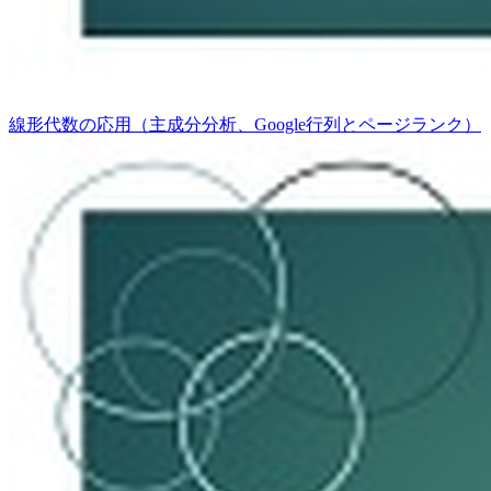
線形代数の応用（主成分分析、Google行列とページランク）