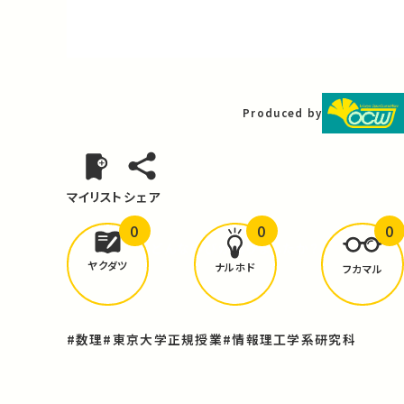
Video
Produced by
マイリスト
シェア
0
0
0
どんな学びが
ありましたか？
ヤクダツ
ナルホド
フカマル
#数理
#東京大学正規授業
#情報理工学系研究科