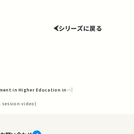
シリーズに戻る
Teaching Development in Higher Education in English／UTokyo Global Future Faculty Development Program（UTokyo Global FFDP）
 session video)