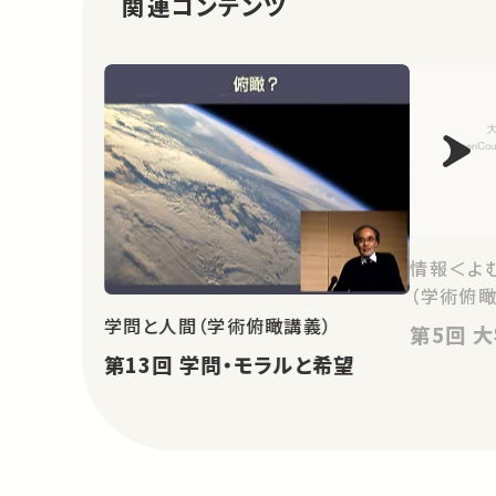
関連コンテンツ
情報＜よ
（学術俯瞰
学問と人間（学術俯瞰講義）
第
第13回 学問・モラルと希望