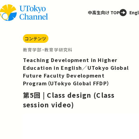
中高生向け TOP
Engl
コンテンツ
教育学部・教育学研究科
Teaching Development in Higher
Education in English／UTokyo Global
Future Faculty Development
Program（UTokyo Global FFDP）
第5回 | Class design (Class
session video)