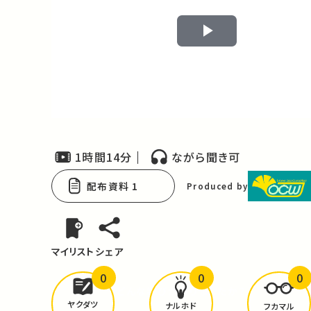
Play
Video
1時間14分
ながら聞き可
配布資料 1
Produced by
マイリスト
シェア
0
0
0
どんな学びが
ありましたか？
ヤクダツ
ナルホド
フカマル