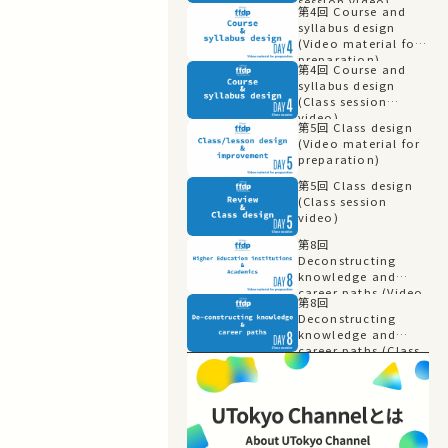
session video)
第4回 Course and
syllabus design
(Video material for
preparation)
第4回 Course and
syllabus design
(Class session
video)
第5回 Class design
(Video material for
preparation)
第5回 Class design
(Class session
video)
第8回
Deconstructing
knowledge and
career paths (Video
第8回
material for
Deconstructing
preparation)
knowledge and
career paths (Class
session video)