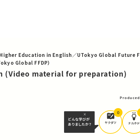
Higher Education in English／UTokyo Global Future F
okyo Global FFDP）
n (Video material for preparation)
Produced
0
どんな学びが
ヤクダツ
ナルホド
ありましたか？