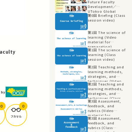
Future Faculty
Development／
UTokyo Global
第0回 Briefing (Class
FFDP（日本語同時通訳）
session video)
第1回 The science of
learning (Video
material for
preparation)
第1回 The science of
aculty
learning (Class
session video)
第2回 Teaching and
learning methods,
strategies, and
techniques (Video
第2回 Teaching and
material for
learning methods,
preparation)
 by
strategies, and
techniques (Class
第3回 Assessment,
session video)
0
0
feedback, and
rubrics (Video
material for
フカマル
第3回 Assessment,
preparation)
feedback, and
rubrics (Class