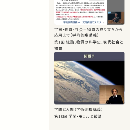
宇宙・物質・社会－物質の成り立ちから
応用まで（学術俯瞰講義）
第1回 総論、物質の科学史、現代社会と
物質
学問と人間（学術俯瞰講義）
第13回 学問・モラルと希望