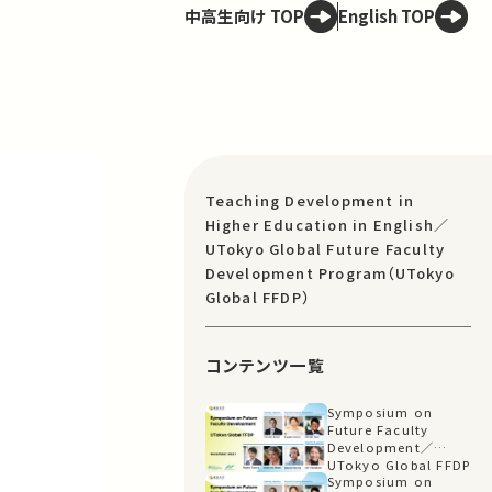
中高生向け TOP
English TOP
Teaching Development in
Higher Education in English／
UTokyo Global Future Faculty
Development Program（UTokyo
Global FFDP）
コンテンツ一覧
Symposium on
Future Faculty
Development／
UTokyo Global FFDP
Symposium on