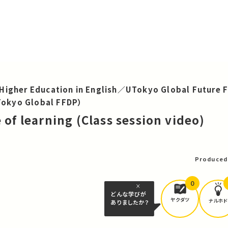
Higher Education in English／UTokyo Global Future F
okyo Global FFDP）
of learning (Class session video)
可
Produced
0
どんな学びが
ヤクダツ
ナルホド
ありましたか？