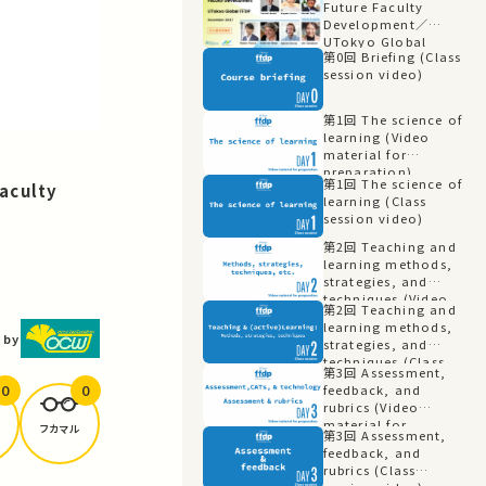
Future Faculty
Development／
UTokyo Global
第0回 Briefing (Class
FFDP（日本語同時通訳）
session video)
第1回 The science of
learning (Video
material for
preparation)
第1回 The science of
aculty
learning (Class
session video)
第2回 Teaching and
learning methods,
strategies, and
techniques (Video
第2回 Teaching and
material for
learning methods,
preparation)
 by
strategies, and
techniques (Class
第3回 Assessment,
session video)
0
0
feedback, and
rubrics (Video
material for
フカマル
第3回 Assessment,
preparation)
feedback, and
rubrics (Class