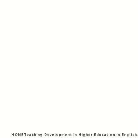
HOME
Teaching Development in Higher Education in Engli