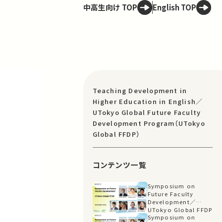
中高生向け TOP
English TOP
Teaching Development in
Higher Education in English／
UTokyo Global Future Faculty
Development Program（UTokyo
Global FFDP）
コンテンツ一覧
Symposium on
Future Faculty
Development／
UTokyo Global FFDP
Symposium on