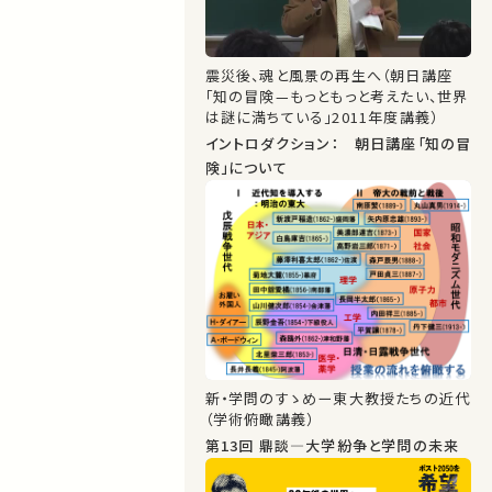
震災後、魂と風景の再生へ（朝日講座
「知の冒険—もっともっと考えたい、世界
は謎に満ちている」2011年度講義）
イントロダクション： 朝日講座「知の冒
険」について
新・学問のすゝめー東大教授たちの近代
（学術俯瞰講義）
第13回 鼎談―大学紛争と学問の未来