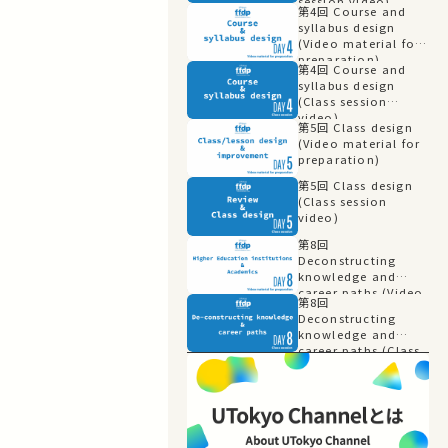
session video)
第4回 Course and
syllabus design
(Video material for
preparation)
第4回 Course and
syllabus design
(Class session
video)
第5回 Class design
(Video material for
preparation)
第5回 Class design
(Class session
video)
第8回
Deconstructing
knowledge and
career paths (Video
第8回
material for
Deconstructing
preparation)
knowledge and
career paths (Class
session video)