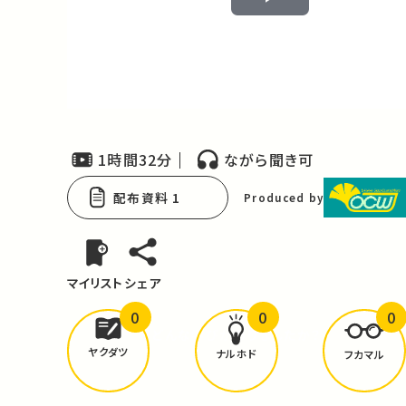
Play
Video
1時間32分
ながら聞き可
配布資料 1
Produced by
マイリスト
シェア
0
0
0
どんな学びが
ありましたか？
ヤクダツ
ナルホド
フカマル