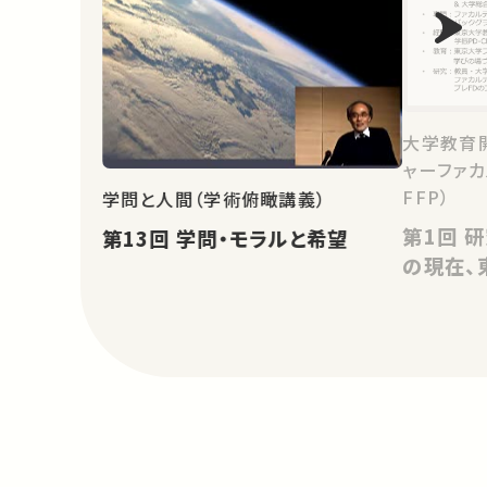
大学教育
ャーファカ
FFP）
学問と人間（学術俯瞰講義）
第1回 研究紹介演習・高等教育
第13回 学問・モラルと希望
の現在、