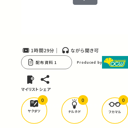
Play
Video
1時間29分
ながら聞き可
配布資料 1
Produced by
マイリスト
シェア
0
0
0
どんな学びが
ありましたか？
ヤクダツ
ナルホド
フカマル