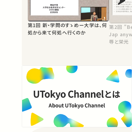
第1回 新・学問のすゝめー大学は、何
第2回 "Beat the whites"と"by
処から来て何処へ行くのか
Jap a
辱と栄