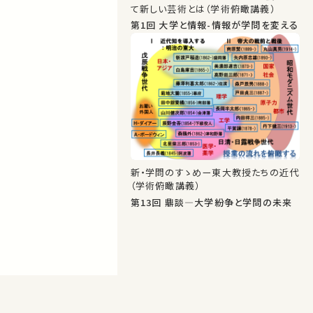
て新しい芸術とは（学術俯瞰講義）
第1回 大学と情報-情報が学問を変える
新・学問のすゝめー東大教授たちの近代
（学術俯瞰講義）
第13回 鼎談―大学紛争と学問の未来