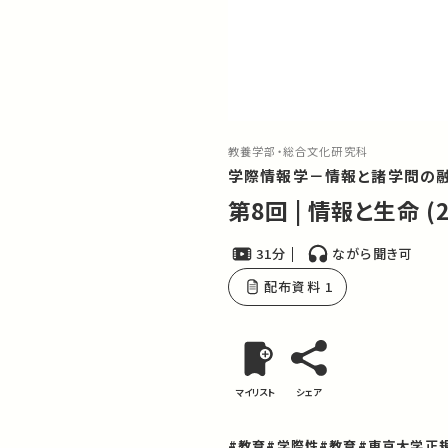
教養学部・総合文化研究科
学際情報学－情報と諸学問の融
第8回 | 情報と生命 (2
31分
ながら聞き可
配布資料 1
マイリスト
シェア
#教育
#学際性
#教育
#東京大学正