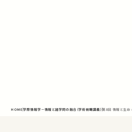
HOME
学際情報学－情報と諸学問の融合（学術俯瞰講義）
第8回 情報と生命 (