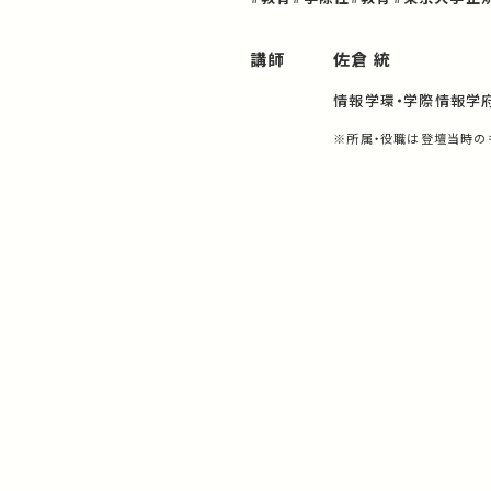
講師
佐倉 統
情報学環・学際情報学
※所属・役職は登壇当時の