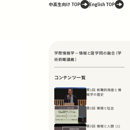
中高生向け TOP
English TOP
学際情報学－情報と諸学問の融合（学
術俯瞰講義）
コンテンツ一覧
第1回 俯瞰的視座と情
報学の歴史
第2回 情報と社会
第3回 情報と人間 (1)