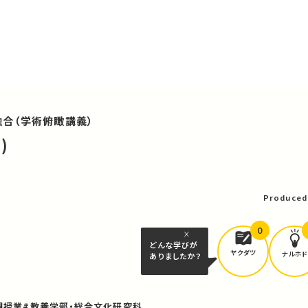
合（学術俯瞰講義）
)
Produced
0
どんな学びが
ヤクダツ
ナルホド
ありましたか？
規授業
#教養学部・総合文化研究科