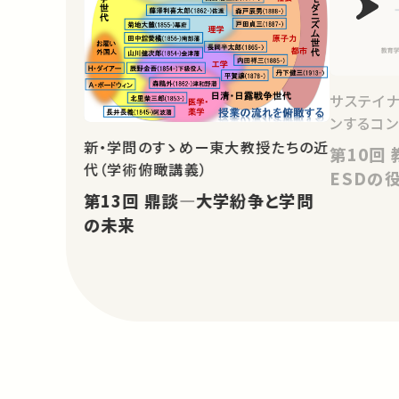
サステイナ
ンするコン
新・学問のすゝめー東大教授たちの近
第10回 教育学の視点から－
代（学術俯瞰講義）
ESDの
第13回 鼎談―大学紛争と学問
の未来