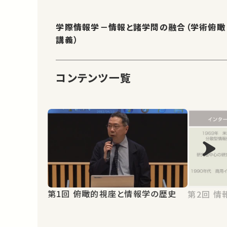
学際情報学－情報と諸学問の融合（学術俯瞰
講義）
コンテンツ一覧
第1回 俯瞰的視座と情報学の歴史
第2