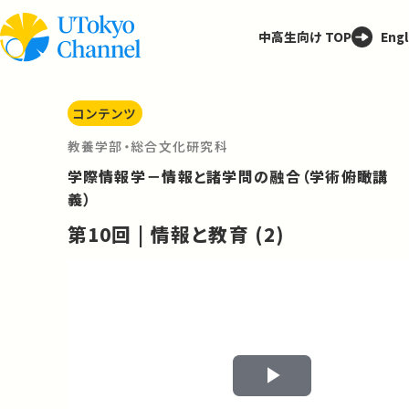
中高生向け TOP
Engl
コンテンツ
教養学部・総合文化研究科
学際情報学－情報と諸学問の融合（学術俯瞰講
義）
第10回 | 情報と教育 (2)
Play