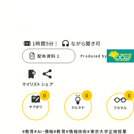
Video
1時間5分
ながら聞き可
配布資料 1
Produced by
マイリスト
シェア
0
0
0
どんな学びが
ありましたか？
ヤクダツ
ナルホド
フカマル
#教育
#AI・情報
#教育
#情報技術
#東京大学正規授業