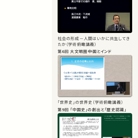
社会の形成－人間はいかに共生してき
たか（学術俯瞰講義）
第6回 大文明圏――中国とインド
「世界史」の世界史（学術俯瞰講義）
第9回 「中国史」の創出と「歴史認識」