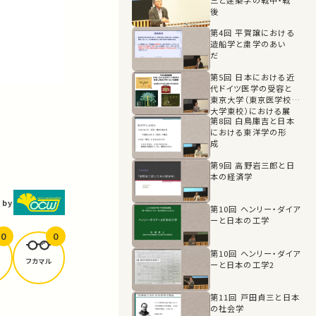
後
第4回 平賀譲における
造船学と粛学のあい
だ
第5回 日本における近
代ドイツ医学の受容と
東京大学（東京医学校、
大学東校）における展
第8回 白鳥庫吉と日本
開
における東洋学の形
成
第9回 高野岩三郎と日
本の経済学
 by
第10回 ヘンリー・ダイア
ーと日本の工学
0
0
第10回 ヘンリー・ダイア
フカマル
ーと日本の工学2
第11回 戸田貞三と日本
の社会学