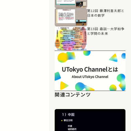
第12回 藤澤利喜太郎と
日本の数学
第13回 鼎談―大学紛争
と学問の未来
関連コンテンツ