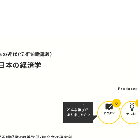
ちの近代（学術俯瞰講義）
三郎と日本の経済学
可
Produced
0
どんな学びが
ヤクダツ
ナルホド
ありましたか？
学正規授業
#教養学部・総合文化研究科