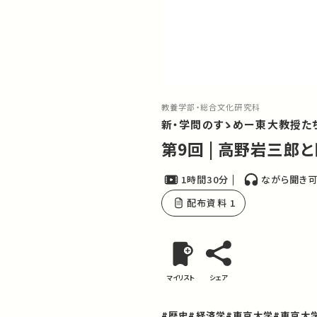
教養学部・総合文化研究科
新・学問のすゝめー東大教授た
第9回 | 高野岩
1時間30分
ながら聞き
配布資料 1
マイリスト
シェア
#歴史
#経済学
#東京大学
#東京大