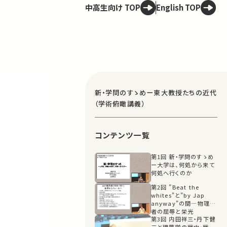
中高生向け TOP
English TOP
新・学問のすゝめー東大教授たちの近代
（学術俯瞰講義）
コンテンツ一覧
第1回 新・学問のすゝめ
ー大学は、何処から来て
何処へ行くのか
第2回 "Beat the
whites"と"by Jap
anyway"の間―物理学
者の屈辱と栄光
第3回 内田祥三・丹下健
三と建築学の戦中・戦