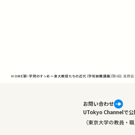
HOME
新・学問のすゝめー東大教授たちの近代（学術俯瞰講義）
第9回 高
お問い合わせ
UTokyo Channe
（東京大学の教員・職