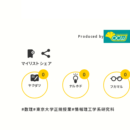
Video
Produced by
マイリスト
シェア
0
0
0
どんな学びが
ありましたか？
ヤクダツ
ナルホド
フカマル
#数理
#東京大学正規授業
#情報理工学系研究科