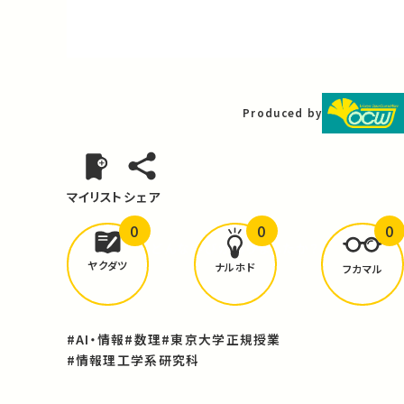
Video
Produced by
マイリスト
シェア
0
0
0
どんな学びが
ありましたか？
ヤクダツ
ナルホド
フカマル
#AI・情報
#数理
#東京大学正規授業
#情報理工学系研究科