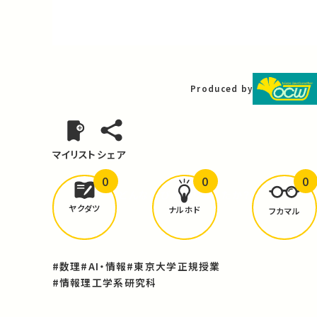
Video
Produced by
マイリスト
シェア
0
0
0
どんな学びが
ありましたか？
ヤクダツ
ナルホド
フカマル
#数理
#AI・情報
#東京大学正規授業
#情報理工学系研究科