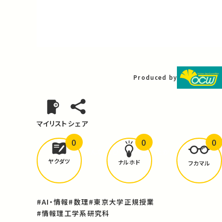
Video
Produced by
マイリスト
シェア
0
0
0
どんな学びが
ありましたか？
ヤクダツ
ナルホド
フカマル
#AI・情報
#数理
#東京大学正規授業
#情報理工学系研究科