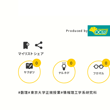
Video
Produced by
マイリスト
シェア
0
0
0
どんな学びが
ありましたか？
ヤクダツ
ナルホド
フカマル
#数理
#東京大学正規授業
#情報理工学系研究科