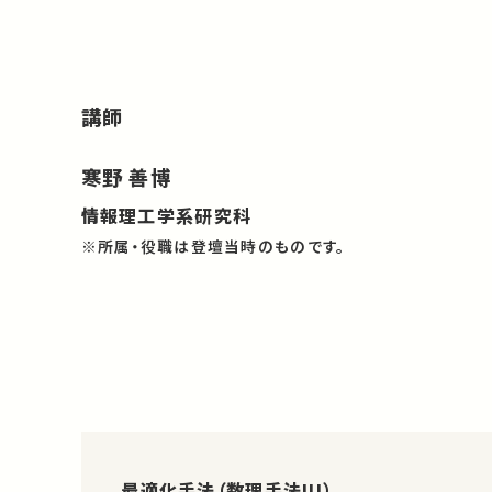
講師
寒野 善博
情報理工学系研究科
※所属・役職は登壇当時のものです。
最適化手法（数理手法III）