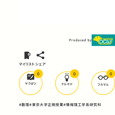
Video
Produced by
マイリスト
シェア
0
0
0
どんな学びが
ありましたか？
ヤクダツ
ナルホド
フカマル
#数理
#東京大学正規授業
#情報理工学系研究科