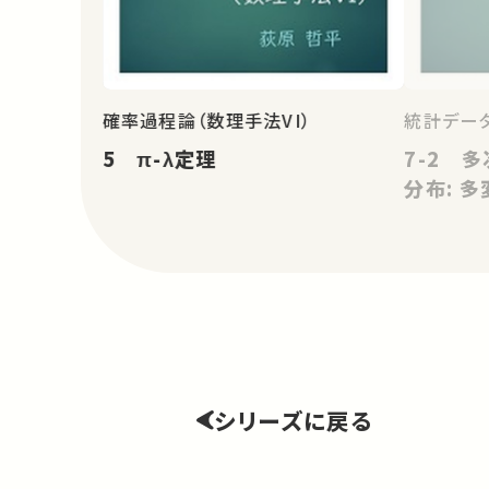
確率過程論（数理手法VI）
統計データ
5 π-λ定理
7-2 
分布: 多
シリーズに戻る