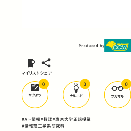
Video
Produced by
マイリスト
シェア
0
0
0
どんな学びが
ありましたか？
ヤクダツ
ナルホド
フカマル
#AI・情報
#数理
#東京大学正規授業
#情報理工学系研究科