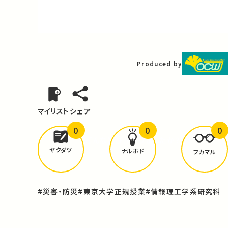
Video
Produced by
マイリスト
シェア
0
0
0
どんな学びが
ありましたか？
ヤクダツ
ナルホド
フカマル
#災害・防災
#東京大学正規授業
#情報理工学系研究科