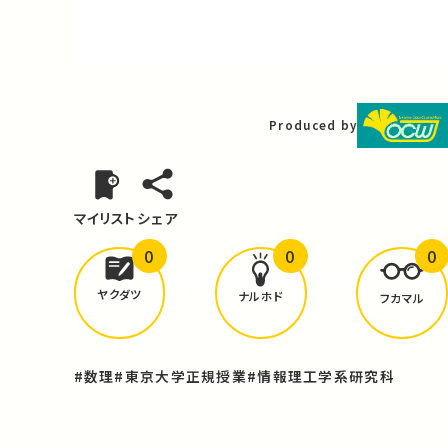
Video
Produced by
マイリスト
シェア
0
0
0
どんな学びが
ありましたか？
ヤクダツ
ナルホド
フカマル
#数理
#東京大学正規授業
#情報理工学系研究科