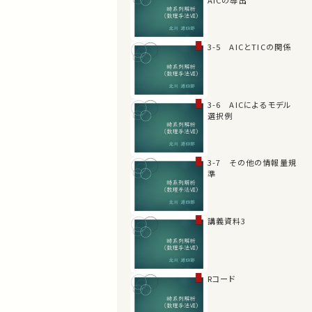
3-5 AICとTICの関係
3-6 AICによるモデル
選択例
3-7 その他の情報量規
準
講義資料3
Rコード