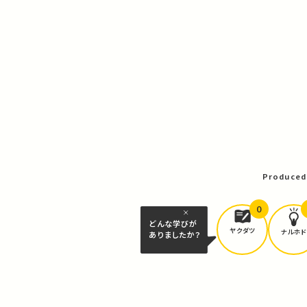
Produced
0
どんな学びが
ヤクダツ
ナルホド
ありましたか？