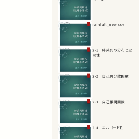
rainfall_new.csv
2-1 時系列の分布と定
常性
2-2 自己共分散関数
2-3 自己相関関数
2-4 エルゴード性