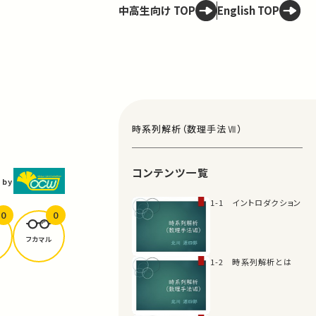
中高生向け TOP
English TOP
時系列解析（数理手法Ⅶ）
コンテンツ一覧
 by
1-1 イントロダクション
0
0
フカマル
1-2 時系列解析とは