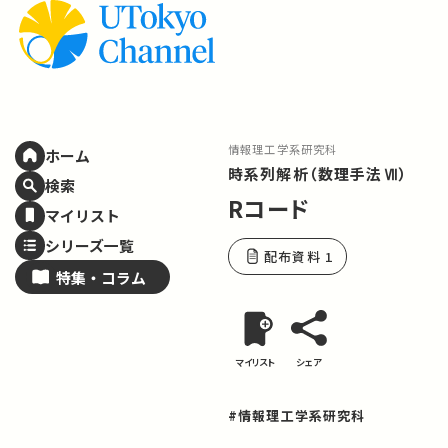
情報理工学系研究科
ホーム
時系列解析（数理手法Ⅶ）
検索
Rコード
マイリスト
シリーズ一覧
配布資料 1
特集・
コラム
マイリスト
シェア
#情報理工学系研究科