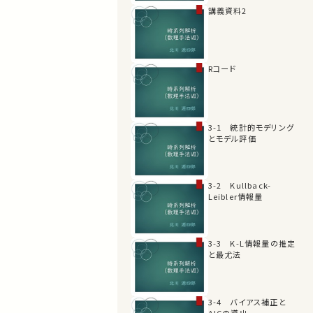
講義資料2
Rコード
3-1 統計的モデリング
とモデル評価
3-2 Kullback-
Leibler情報量
3-3 K-L情報量の推定
と最尤法
3-4 バイアス補正と
AICの導出