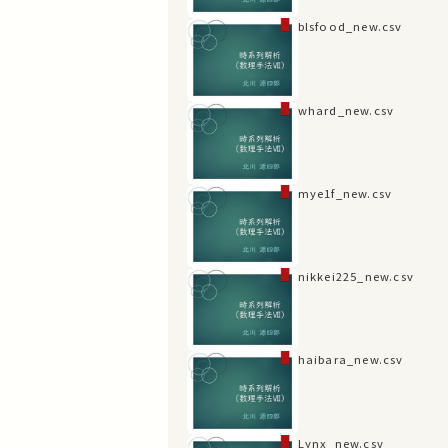
blsfood_new.csv
whard_new.csv
mye1f_new.csv
nikkei225_new.csv
haibara_new.csv
Lynx_new.csv