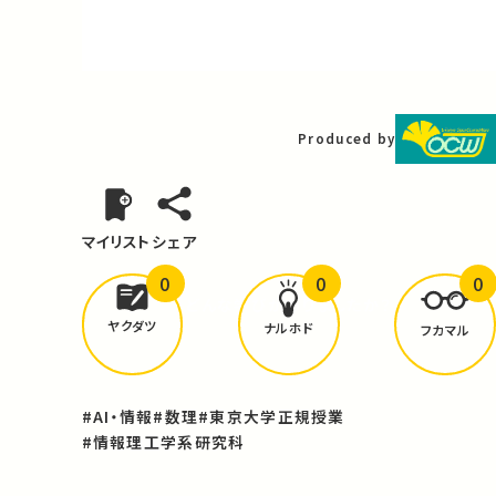
Video
Produced by
マイリスト
シェア
0
0
0
どんな学びが
ありましたか？
ヤクダツ
ナルホド
フカマル
#AI・情報
#数理
#東京大学正規授業
#情報理工学系研究科