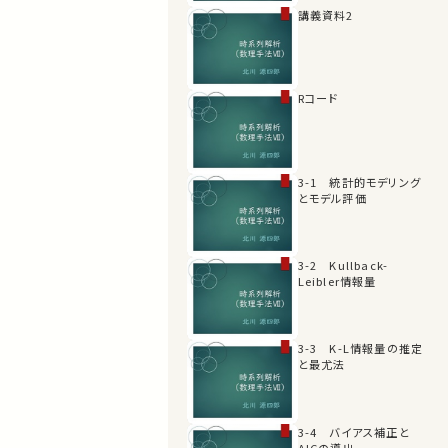
講義資料2
Rコード
3-1 統計的モデリング
とモデル評価
3-2 Kullback-
Leibler情報量
3-3 K-L情報量の推定
と最尤法
3-4 バイアス補正と
AICの導出