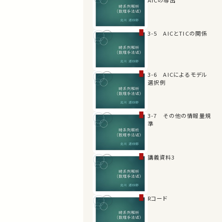
3-5 AICとTICの関係
3-6 AICによるモデル
選択例
3-7 その他の情報量規
準
講義資料3
Rコード