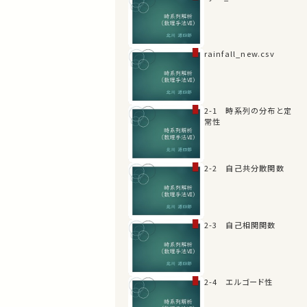
rainfall_new.csv
2-1 時系列の分布と定
常性
2-2 自己共分散関数
2-3 自己相関関数
2-4 エルゴード性