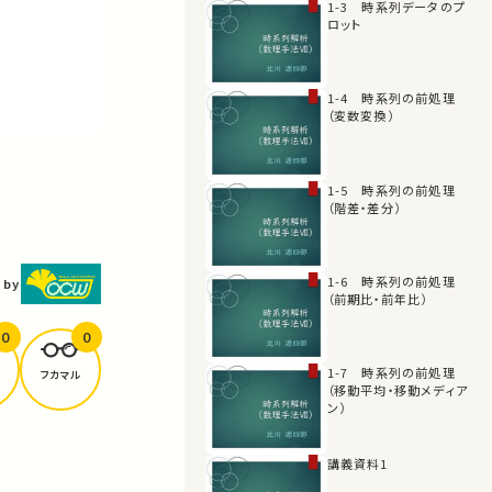
1-3 時系列データのプ
ロット
1-4 時系列の前処理
（変数変換）
1-5 時系列の前処理
（階差・差分）
1-6 時系列の前処理
 by
（前期比・前年比）
0
0
1-7 時系列の前処理
フカマル
（移動平均・移動メディア
ン）
講義資料1