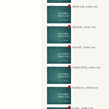
blsfood_new.csv
whard_new.csv
mye1f_new.csv
nikkei225_new.csv
haibara_new.csv
Lynx_new.csv