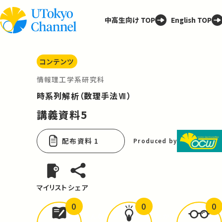
中高生向け TOP
English TOP
コンテンツ
情報理工学系研究科
時系列解析（数理手法Ⅶ）
講義資料5
配布資料 1
Produced by
マイリスト
シェア
0
0
0
どんな学びが
ありましたか？