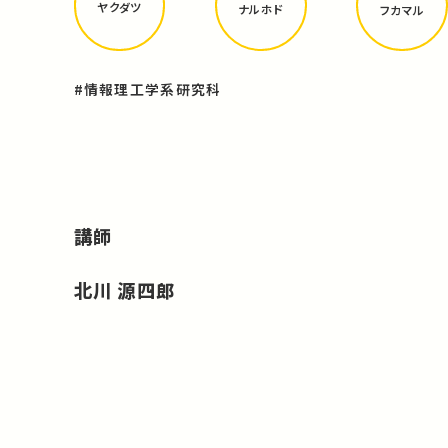
ヤクダツ
ナルホド
フカマル
#情報理工学系研究科
講師
北川 源四郎