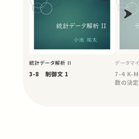
統計データ解析 II
データマ
3-8 制御文 1
7-4 K
数の決定