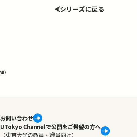
シリーズに戻る
Ⅶ）
お問い合わせ
UTokyo Channelで公開をご希望の方へ
（東京大学の教員・職員向け）