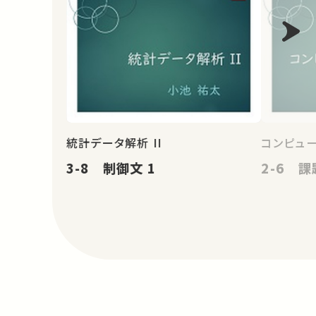
統計データ解析 II
コンピュ
3-8 制御文 1
2-6 課