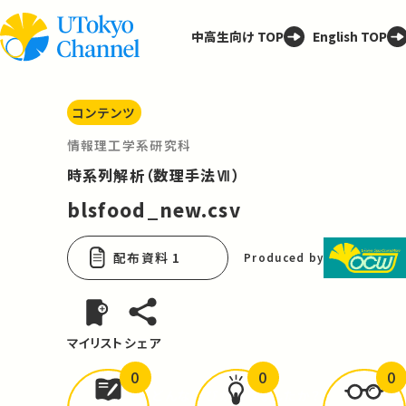
中高生向け TOP
English TOP
コンテンツ
情報理工学系研究科
時系列解析（数理手法Ⅶ）
blsfood_new.csv
配布資料 1
Produced by
マイリスト
シェア
0
0
0
どんな学びが
ありましたか？