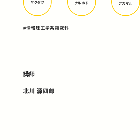
ヤクダツ
ナルホド
フカマル
#情報理工学系研究科
講師
北川 源四郎