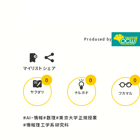
Video
Produced by
マイリスト
シェア
0
0
0
どんな学びが
ありましたか？
ヤクダツ
ナルホド
フカマル
#AI・情報
#数理
#東京大学正規授業
#情報理工学系研究科